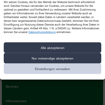
Wir setzen Cookies, die für den Betrieb der Website technisch erforderlich
Kontakt
sind. Darüber hinaus verwenden wir Cookies, um unsere Website für Sie
optimal zu gestalten und fortlaufend zu verbessern. Mit Ihrer Zustimmung
geben wir Informationen zu Ihrer Verwendung unserer Website auch an
Ludwigs Apotheke
Drittanbieter weiter. Soweit dabei Daten in Ländern verarbeitet werden, in
denen kein angemessenes Datenschutzniveau besteht, stimmen Sie mit Ihrer
Achdorfer Weg 5
,
84036
Landshut
Einwilligung zur Nutzung dieser Dienste auch der Verarbeitung Ihrer Daten in
diesen Ländern gem. Artikel 49 Abs. 1 lit. a DSGVO zu. Weitere Informationen
+49-87196589772
können Sie unserer
Datenschutzerklärung
entnehmen.
+49-87196589773
info@ludwigsapola.de
Alle akzeptieren
Nur notwendige akzeptieren
Über uns
Einstellungen verwalten
Kontakt
Services
Informationen